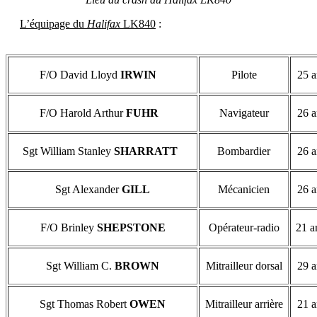
L’équipage du
Halifax
LK840
:
F/O David Lloyd
IRWIN
Pilote
25 a
F/O Harold Arthur
FUHR
Navigateur
26 a
Sgt William Stanley
SHARRATT
Bombardier
26 a
Sgt Alexander
GILL
Mécanicien
26 a
F/O Brinley
SHEPSTONE
Opérateur-radio
21 a
Sgt William C.
BROWN
Mitrailleur dorsal
29 a
Sgt Thomas Robert
OWEN
Mitrailleur arrière
21 a