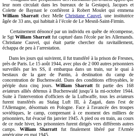
leur nom circulait dans les bureaux de la Gestapo), Jacques et
Colette de Baynast le confièrent à Robert Moulet qui emmena
William Sharratt
chez Melle
Christiane Cauvel
, une institutrice
âgée de 33 ans, qui habitait à l’école de Le Mesnil-Saint-Firmin.
Certainement dénoncé par un individu en quête de récompense,
le Sgt
William Sharratt
fut capturé dans l'école par les Allemands.
Christiane Cauvel, qui était partie chercher du ravitaillement,
échappa de peu à l’arrestation.
Dans les jours qui suivirent, il fut transféré à la prison de Fresnes,
près de Paris. Le 15 août 1944, avec plus de 2 000 autres prisonniers
surveillés par les SS, il embarqua dans un train, sur le quai à
bestiaux de la gare de Pantin, à destination du camp de
concentration de Buchenwald. Dans des conditions effroyables, le
périple dura cinq jours.
William Sharratt
fit partie des 168
aviateurs alliés détenus à Buchenwald jusqu’à la mi-octobre 1944.
Suite à l'intervention d'officiers de la Luftwaffe, tous les aviateurs
furent transférés au Stalag Luft III, à Żagań, dans l'est de
l'Allemagne, désormais en Pologne. Face à l'avancée des troupes
soviétiques, le camp, comprenant à ce moment des milliers de
prisonniers, fut évacué fin janvier 1945. A pied ou en train, au cours
de ce rude hiver, les prisonniers furent dirigés vers différents autres
camps.
William Sharratt
fut finalement libéré par l'Armée
américaine en mai 1945.