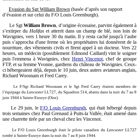
Evasion du Sgt William Brown
(basée d’après son rapport
d’évasion et sur celui du F/O Louis Greenburgh).
Le Sgt
William Brown
, d’origine écossaise, parvint également à
s’extirper du
Halifax
et atterrit dans un champ de blé, non loin de
Wavignies, vers 1 heure 30 du matin. Il y resta caché jusqu'à l’aube
puis s’approcha d'une ferme où les propriétaires lui donnèrent de la
nourriture, des vêtements civils et firent appel à un docteur. Vers 22
heures, un médecin (possiblement Edmond Caillard) vint le soigner
puis l'emmena à Wavignies, chez
Henri Vincenot
, chef de groupe
FTP, et sa femme Yvonne, gardiens du château de Wavignies. Ceux-
ci hébergeaient déjà, depuis le 10 juin, deux autres aviateurs anglais,
Richard Woosnam et Fred Carey.
Le F/Sgt Richard Woosnam et le Sgt Fred Carey étaient membres de
l’équipage du
Lancaster
LL727, du Squadron 514, abattu dans la nuit du 7 au 8
juin 1944 à Sainte-Eusoye (Oise).
Le 29 juin, le
F/O Louis Greenburgh
, qui était hébergé depuis
trois semaines chez Paul Grenaud à Puits-la Vallée, était amené dans
une charrette tirée par un cheval chez les Vincenot.
Le F/O Louis Greenburgh était le pilote canadien du
Lancaster
LL727
tombé à Sainte-Eusoye dans la nuit du 7 au 8 juin 1944.