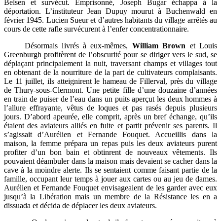
Belsen et survécut. Emprisonné, Joseph Bugar échappa à la
déportation. L’instituteur Jean Dupuy mourut à Buchenwald en
février 1945. Lucien Sueur et d’autres habitants du village arrêtés au
cours de cette rafle survécurent à l’enfer concentrationnaire.
Désormais livrés à eux-mêmes,
William Brown
et Louis
Greenburgh profitèrent de l’obscurité pour se diriger vers le sud, se
déplaçant principalement la nuit, traversant champs et villages tout
en obtenant de la nourriture de la part de cultivateurs complaisants.
Le 11 juillet, ils atteignirent le hameau de Fillerval, près du village
de Thury-sous-Clermont. Une petite fille d’une douzaine d’années
en train de puiser de l’eau dans un puits aperçut les deux hommes à
l’allure effrayante, vêtus de loques et pas rasés depuis plusieurs
jours. D’abord apeurée, elle comprit, après un bref échange, qu’ils
étaient des aviateurs alliés en fuite et partit prévenir ses parents. Il
s’agissait d’Aurélien et Fernande Fouquet. Accueillis dans la
maison, la femme prépara un repas puis les deux aviateurs purent
profiter d’un bon bain et obtinrent de nouveaux vêtements. Ils
pouvaient déambuler dans la maison mais devaient se cacher dans la
cave à la moindre alerte. Ils se sentaient comme faisant partie de la
famille, occupant leur temps à jouer aux cartes ou au jeu de dames.
Aurélien et Fernande Fouquet envisageaient de les garder avec eux
jusqu’à la Libération mais un membre de la Résistance les en a
dissuada et décida de déplacer les deux aviateurs.