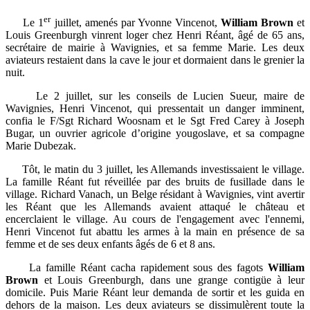
er
Le 1
juillet, amenés par Yvonne Vincenot,
William Brown
et
Louis Greenburgh vinrent loger chez Henri Réant, âgé de 65 ans,
secrétaire de mairie à Wavignies, et sa femme Marie. Les deux
aviateurs restaient dans la cave le jour et dormaient dans le grenier la
nuit.
Le 2 juillet, sur les conseils de Lucien Sueur, maire de
Wavignies, Henri Vincenot, qui pressentait un danger imminent,
confia le F/Sgt Richard Woosnam et le Sgt Fred Carey à Joseph
Bugar, un ouvrier agricole d’origine yougoslave, et sa compagne
Marie Dubezak.
Tôt, le matin du 3 juillet, les Allemands investissaient le village.
La famille Réant fut réveillée par des bruits de fusillade dans le
village. Richard Vanach, un Belge résidant à Wavignies, vint avertir
les Réant que les Allemands avaient attaqué le château et
encerclaient le village. Au cours de l'engagement avec l'ennemi,
Henri Vincenot fut abattu les armes à la main en présence de sa
femme et de ses deux enfants âgés de 6 et 8 ans.
La famille Réant cacha rapidement sous des fagots
William
Brown
et Louis Greenburgh, dans une grange contigüe à leur
domicile. Puis Marie Réant leur demanda de sortir et les guida en
dehors de la maison. Les deux aviateurs se dissimulèrent toute la