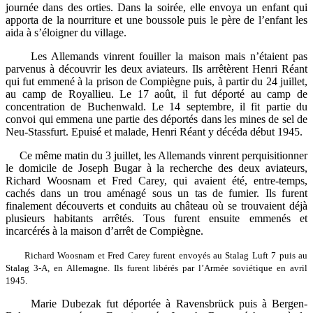
journée dans des orties. Dans la soirée, elle envoya un enfant qui
apporta de la nourriture et une boussole puis le père de l’enfant les
aida à s’éloigner du village.
Les Allemands vinrent fouiller la maison mais n’étaient pas
parvenus à découvrir les deux aviateurs. Ils arrêtèrent Henri Réant
qui fut emmené à la prison de Compiègne puis, à partir du 24 juillet,
au camp de Royallieu. Le 17 août, il fut déporté au camp de
concentration de Buchenwald. Le 14 septembre, il fit partie du
convoi qui emmena une partie des déportés dans les mines de sel de
Neu-Stassfurt. Epuisé et malade, Henri Réant y décéda début 1945.
Ce même matin du 3 juillet, les Allemands vinrent perquisitionner
le domicile de Joseph Bugar à la recherche des deux aviateurs,
Richard Woosnam et Fred Carey, qui avaient été, entre-temps,
cachés dans un trou aménagé sous un tas de fumier. Ils furent
finalement découverts et conduits au château où se trouvaient déjà
plusieurs habitants arrêtés. Tous furent ensuite emmenés et
incarcérés à la maison d’arrêt de Compiègne.
Richard Woosnam et Fred Carey furent envoyés au Stalag Luft 7 puis au
Stalag 3-A, en Allemagne. Ils furent libérés par l’Armée soviétique en avril
1945.
Marie Dubezak fut déportée à Ravensbrück puis à Bergen-