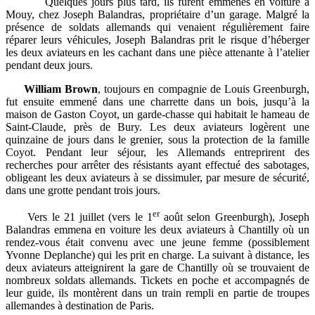
Quelques jours plus tard, ils furent emmenés en voiture à
Mouy, chez Joseph Balandras, propriétaire d’un garage. Malgré la
présence de soldats allemands qui venaient régulièrement faire
réparer leurs véhicules, Joseph Balandras prit le risque d’héberger
les deux aviateurs en les cachant dans une pièce attenante à l’atelier
pendant deux jours.
William Brown
,
toujours en compagnie de Louis Greenburgh,
fut ensuite emmené dans une charrette dans un bois, jusqu’à la
maison de Gaston Coyot, un garde-chasse qui habitait le hameau de
Saint-Claude, près de Bury. Les deux aviateurs logèrent une
quinzaine de jours dans le grenier, sous la protection de la famille
Coyot. Pendant leur séjour, les Allemands entreprirent des
recherches pour arrêter des résistants ayant effectué des sabotages,
obligeant les deux aviateurs à se dissimuler, par mesure de sécurité,
dans une grotte pendant trois jours.
er
Vers le 21 juillet (vers le 1
août selon Greenburgh), Joseph
Balandras emmena en voiture les deux aviateurs à Chantilly où un
rendez-vous était convenu avec une jeune femme (possiblement
Yvonne Deplanche) qui les prit en charge. La suivant à distance, les
deux aviateurs atteignirent la gare de Chantilly où se trouvaient de
nombreux soldats allemands. Tickets en poche et accompagnés de
leur guide, ils montèrent dans un train rempli en partie de troupes
allemandes à destination de Paris.