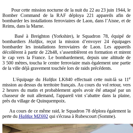
Pour cette mission nocturne de la nuit du 22 au 23 juin 1944, le
Bomber Command de la RAF déploya 221 appareils afin de
bombarder les installations ferroviaires de Laon, dans l’Aisne, et de
Reims, dans la Marne.
Basé à Breighton (Yorkshire), le Squadron 78, équipé de
bombardiers
Halifax
, reçut la mission d’envoyer 24 équipages
bombarder les installations ferroviaires de Laon. Les appareils
décollèrent à partir de 22h48, s’assemblèrent en formation et mirent
le cap vers la France. Le bombardement, depuis une altitude de
3 500 mètres, toucha le centre ferroviaire mais également une partie
de la ville déjà gravement touchée lors de raids précédents.
e
L'équipage du
Halifax
LK840 effectuait cette nuit-là sa 11
mission au dessus du territoire français. Au cours du vol retour, vers
2 heures du matin et probablement après avoir été attaqué par un
chasseur de nuit allemand, l'appareil vint s’abattre dans la plaine,
près du village de Quinquempoix.
Au cours de ce même raid, le Squadron 78 déplora également la
perte du
Halifax
MZ692
qui s'écrasa à Rubescourt (Somme).