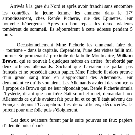
Arrivés à la gare du Nord et après avoir franchi sans encombre
e
les contrôles, la jeune femme les emmena dans le 17
arrondissement, chez Renée Picherie, rue des Epinettes, leur
nouvelle hébergeuse. Après un bon repas, les deux aviateurs
tombèrent de sommeil. Ils séjournèrent à cette adresse pendant 5
jours.
Occasionnellement Mme Picherie les emmenait faire du
« tourisme » dans la capitale. Cependant, l’une des visites faillit mal
tourner. Se promenant à proximité de la butte Montmartre,
William
Brown
, qui se trouvait à quelques mètres en arrière, fut abordé par
deux officiers allemands. Sachant que l’aviateur ne parlait pas
français et ne possédait aucun papier, Mme Picherie fit alors preuve
d’un grand sang froid en s’approchant des Allemands, leur
demandant ce qu’ils voulaient. Les Allemands avaient des soupçons
à propos de Brown qui ne leur répondait pas. Renée Picherie simula
l’hystérie, disant que son frère était sourd et muet, demandant aux
Allemands ce qu’ils avaient fait pour lui et ce qu’il était advenu des
Français depuis l’Occupation. Les deux officiers, déconcertés, la
prirent pour une folle puis s’éloignèrent.
Les deux aviateurs furent par la suite pourvus en faux papiers
d’identité puis séparés.