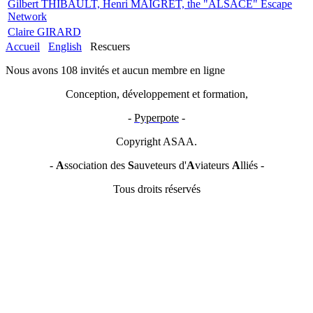
Gilbert THIBAULT, Henri MAIGRET, the "ALSACE" Escape
Network
Claire GIRARD
Accueil
English
Rescuers
Nous avons 108 invités et aucun membre en ligne
Conception, développement et formation,
-
Pyperpote
-
Copyright ASAA.
-
A
ssociation des
S
auveteurs d'
A
viateurs
A
lliés -
Tous droits réservés