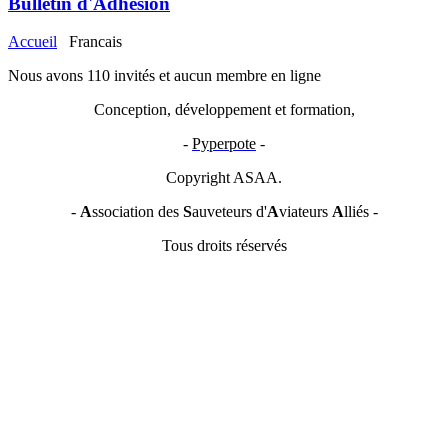
Bulletin d'Adhésion
Accueil
Francais
Nous avons 110 invités et aucun membre en ligne
Conception, développement et formation,
-
Pyperpote
-
Copyright ASAA.
-
A
ssociation des
S
auveteurs d'
A
viateurs
A
lliés -
Tous droits réservés