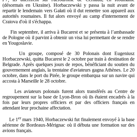
(désormais en Ukraine). Horbaczewski y passa la nuit avant de
repartir le lendemain vers Gałati où il dut remettre son appareil aux
autorités roumaines. Il fut alors envoyé au camp d'internement de
Craiova d'où il s'échappa.
Fin septembre, il arriva à Bucarest et se présenta à l’ambassade
de Pologne où il parvint à obtenir un visa lui permettant de se rendre
en Yougoslavie.
Un groupe, composé de 30 Polonais dont Eugeniusz
Horbaczewski, quitta Bucarest le 2 octobre par train à destination de
Belgrade. Après quelques jours de repos, bénéficiant du soutien du
gouvernement anglais, la trentaine d'aviateurs gagna Athènes. Le 20
octobre, dans le port du Pirée, le groupe embarqua sur un navire qui
accosta à Marseille le 28 octobre.
Les aviateurs polonais furent alors transférés au Centre de
regroupement sur la base de Lyon-Bron où ils étaient encadrés à la
fois par leurs propres officiers et par des officiers français en
attendant leur prochaine affectation.
er
Le 1
mars 1940, Horbaczewski fut finalement envoyé à la base
aérienne de Bordeaux-Mérignac où il débuta une formation sur des
avions français.