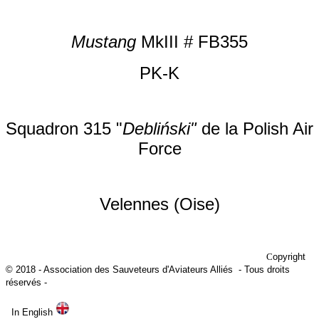
Mustang
MkIII # FB355
PK-K
Squadron 315 "
Debliński"
de la Polish Air
Force
Velennes (Oise)
C
opyright
© 2018
- Association des Sauveteurs d'Aviateurs Alliés -
Tous droits
réservés -
In English