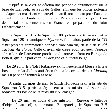
Jusqu’à la mi-avril se déroula une période d’entrainement sur la
base de Llanbedr, au Pays de Galles, afin que les pilotes polonais
s’adaptent et maitrisent ce nouvel appareil, notamment pour l’attaque
au sol et le bombardement en piqué. Puis les missions reprirent sur
des installations ennemies en France en préparation du futur
Débarquement.
Le Squadron 315, le Squadron 306 polonais «
Toruński
» et le
Squadron 129 britannique «
Mysore
», firent alors partie de la
133
nd
Wing
(escadre commandée par Stanisław Skalski) au sein de la
2
Tactical Air Force
. Celle-ci avait été créée pour protéger l’espace
aérien lors de l’ouverture prochaine du nouveau front en Europe de
l’ouest, quelque part entre la Bretagne et le littoral belge.
Le 29 avril, le S/Ldr Horbaczewski fut légèrement blessé à la tête
lorsqu’un éclat d’obus antiaérien frappa le cockpit de son
Mustang
mais il parvint à rentrer à sa base.
A partir du mois de mai, le S/Ldr Horbaczewski, à la tête du
Squadron 315, participa également à des missions d’escorte de
bombardiers lors de leurs raids sur l’Allemagne.
Le 20 mai, au cours d’une mission «
Ramrod
» (attaque
d’objectifs au sol) comprenant 12 appareils, le Squadron 315