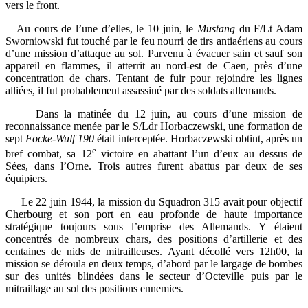
vers le front.
Au cours de l’une d’elles, le 10 juin, le
Mustang
du F/Lt Adam
Sworniowski fut touché par le feu nourri de tirs antiaériens au cours
d’une mission d’attaque au sol. Parvenu à évacuer sain et sauf son
appareil en flammes, il atterrit au nord-est de Caen, près d’une
concentration de chars. Tentant de fuir pour rejoindre les lignes
alliées, il fut probablement assassiné par des soldats allemands.
Dans la matinée du 12 juin, au cours d’une mission de
reconnaissance menée par le S/Ldr Horbaczewski, une formation de
sept
Focke-Wulf 190
était interceptée. Horbaczewski obtint, après un
e
bref combat, sa 12
victoire en abattant l’un d’eux au dessus de
Sées, dans l’Orne. Trois autres furent abattus par deux de ses
équipiers.
Le 22 juin 1944, la mission du Squadron 315 avait pour objectif
Cherbourg et son port en eau profonde de haute importance
stratégique toujours sous l’emprise des Allemands. Y étaient
concentrés de nombreux chars, des positions d’artillerie et des
centaines de nids de mitrailleuses. Ayant décollé vers 12h00, la
mission se déroula en deux temps, d’abord par le largage de bombes
sur des unités blindées dans le secteur d’Octeville puis par le
mitraillage au sol des positions ennemies.