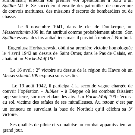
surnommait) effectua son premier vol opérationnel à bord d’un
Spitfire Mk V
. Se succédèrent ensuite des patrouilles de couverture
de convois maritimes, des missions d’escorte de bombardiers ou de
chasse.
Le 6 novembre 1941, dans le ciel de Dunkerque, un
Messerschmitt-109
lui fut attribué comme probablement abattu. Son
Spitfire
essuya des tirs antiaériens mais il parvint à rentrer à Northolt.
Eugeniusz Horbaczewski obtint sa première victoire homologuée
le 4 avril 1942 au dessus de Saint-Omer, dans le Pas-de-Calais, en
abattant un
Focke-Wulf 190
.
e
Le 16 avril : 2
victoire au dessus de la région du Havre où un
Messerschmitt-109
explosa sous ses tirs.
Le 19 août 1942, il participa à la seconde vague chargée de
couvrir l’opération «
Jubilee
» à Dieppe où les combats faisaient
rage sur terre, sur mer et dans les airs. Un
Focke-Wulf 190
s’écrasa
au sol, victime des rafales de ses mitrailleuses. Au retour, c’est par
e
un tonneau en survolant la base de Northolt qu’il célébra sa 3
victoire.
Ses qualités de pilote et sa maitrise au combat apparaissaient au
grand jour.