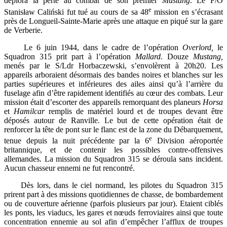
déplora la perte au combat de son premier
Mustang
. Le F/O
e
Stanisław Caliński fut tué au cours de sa 48
mission en s’écrasant
près de Longueil-Sainte-Marie après une attaque en piqué sur la gare
de Verberie.
Le 6 juin 1944, dans le cadre de l’opération
Overlord,
le
Squadron 315 prit part à l’opération
Mallard
. Douze
Mustang,
menés par le S/Ldr Horbaczewski, s’envolèrent à 20h20. Les
appareils arboraient désormais des bandes noires et blanches sur les
parties supérieures et inférieures des ailes ainsi qu’à l’arrière du
fuselage afin d’être rapidement identifiés au cœur des combats. Leur
mission était d’escorter des appareils remorquant des planeurs
Horsa
et
Hamilcar
remplis de matériel lourd et de troupes devant être
déposés autour de Ranville. Le but de cette opération était de
renforcer la tête de pont sur le flanc est de la zone du Débarquement,
e
tenue depuis la nuit précédente par la 6
Division aéroportée
britannique, et de contenir les possibles contre-offensives
allemandes. La mission du Squadron 315 se déroula sans incident.
Aucun chasseur ennemi ne fut rencontré.
Dès lors, dans le ciel normand, les pilotes du Squadron 315
prirent part à des missions quotidiennes de chasse, de bombardement
ou de couverture aérienne (parfois plusieurs par jour). Etaient ciblés
les ponts, les viaducs, les gares et nœuds ferroviaires ainsi que toute
concentration ennemie au sol afin d’empêcher l’afflux de troupes