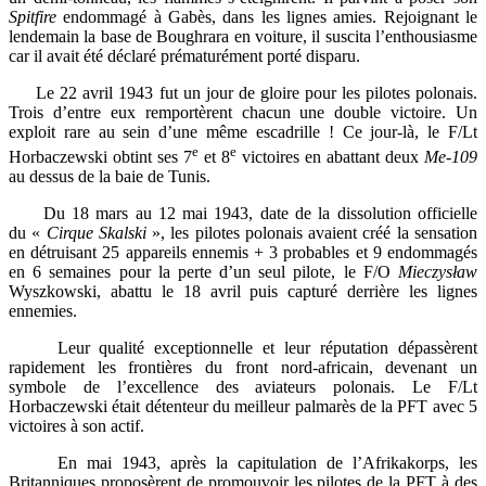
Spitfire
endommagé à Gabès, dans les lignes amies. Rejoignant le
lendemain la base de Boughrara en voiture, il suscita l’enthousiasme
car il avait été déclaré prématurément porté disparu.
Le 22 avril 1943 fut un jour de gloire pour les pilotes polonais.
Trois d’entre eux remportèrent chacun une double victoire. Un
exploit rare au sein d’une même escadrille ! Ce jour-là, le F/Lt
e
e
Horbaczewski obtint ses 7
et 8
victoires en abattant deux
Me-109
au dessus de la baie de Tunis.
Du 18 mars au 12 mai 1943, date de la dissolution officielle
du «
Cirque Skalski
», les pilotes polonais avaient créé la sensation
en détruisant 25 appareils ennemis + 3 probables et 9 endommagés
en 6 semaines pour la perte d’un seul pilote, le F/O
Mieczysław
Wyszkowski, abattu le 18 avril puis capturé derrière les lignes
ennemies.
Leur qualité exceptionnelle et leur réputation dépassèrent
rapidement les frontières du front nord-africain, devenant un
symbole de l’excellence des aviateurs polonais. Le F/Lt
Horbaczewski était détenteur du meilleur palmarès de la PFT avec 5
victoires à son actif.
En mai 1943, après la capitulation de l’Afrikakorps, les
Britanniques proposèrent de promouvoir les pilotes de la PFT à des