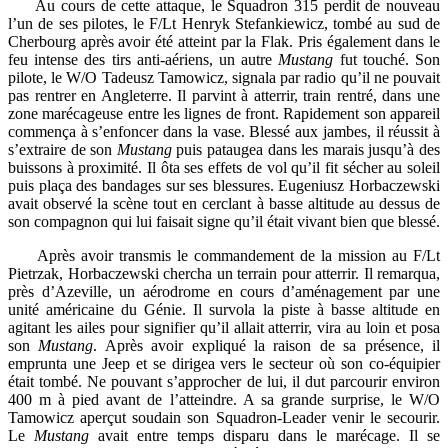
Au cours de cette attaque, le Squadron 315 perdit de nouveau
l’un de ses pilotes, le F/Lt Henryk Stefankiewicz, tombé au sud de
Cherbourg après avoir été atteint par la Flak. Pris également dans le
feu intense des tirs anti-aériens, un autre
Mustang
fut touché. Son
pilote, le W/O Tadeusz Tamowicz, signala par radio qu’il ne pouvait
pas rentrer en Angleterre. Il parvint à atterrir, train rentré, dans une
zone marécageuse entre les lignes de front. Rapidement son appareil
commença à s’enfoncer dans la vase. Blessé aux jambes, il réussit à
s’extraire de son
Mustang
puis pataugea dans les marais jusqu’à des
buissons à proximité. Il ôta ses effets de vol qu’il fit sécher au soleil
puis plaça des bandages sur ses blessures. Eugeniusz Horbaczewski
avait observé la scène tout en cerclant à basse altitude au dessus de
son compagnon qui lui faisait signe qu’il était vivant bien que blessé.
Après avoir transmis le commandement de la mission au F/Lt
Pietrzak, Horbaczewski chercha un terrain pour atterrir. Il remarqua,
près d’Azeville, un aérodrome en cours d’aménagement par une
unité américaine du Génie. Il survola la piste à basse altitude en
agitant les ailes pour signifier qu’il allait atterrir, vira au loin et posa
son
Mustang
. Après avoir expliqué la raison de sa présence, il
emprunta une Jeep et se dirigea vers le secteur où son co-équipier
était tombé. Ne pouvant s’approcher de lui, il dut parcourir environ
400 m à pied avant de l’atteindre. A sa grande surprise, le W/O
Tamowicz aperçut soudain son Squadron-Leader venir le secourir.
Le
Mustang
avait entre temps disparu dans le marécage. Il se