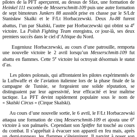
pilotes de la PFT aperçurent, au dessus de Sfax, une formation de
Heinkel 111
escortée de
Messerschmitt-109
puis une autre formation
de sept bimoteurs
Junkers 88
aussitôt prise en chasse par le S/Ldr
Stanisław Skalki et le F/Lt Horbaczewski. Deux
Ju-88
furent
e
abattus, l’un par Skalski, l’autre par Horbaczewski qui obtint sa 4
victoire. La
Polish Fighting Team
enregistra, ce jour-là, ses deux
premiers succès dans le ciel d’Afrique du Nord.
Eugeniusz Horbaczewski, au cours d’une patrouille, remporta
une nouvelle victoire le 2 avril lorsqu’un
Messerschmitt-109
fut
e
abattu en flammes. Cette 5
victoire lui octroyait désormais le statut
d’as.
Les pilotes polonais, qui affrontaient les pilotes expérimentés de
la Luftwaffe et de l’aviation italienne lors de la phase finale de la
campagne de Tunisie, se forgeaient une solide réputation, se
distinguaient par leur agressivité, leur efficacité et leur maîtrise
tactique. La PFT devint rapidement populaire sous le nom de
«
Skalski Circus
» (Cirque Skalski).
Au cours d’une nouvelle sortie, le 6 avril, le F/Lt Horbaczewski
e
attaqua une formation de cinq
Messerschmitt-109
et ajouta une 6
victoire à son palmarès. Cependant son
Spitfire
fut touché au cours
du combat. Il s’apprêtait à évacuer son appareil en feu mais, après
un demi-tonneau, les flammes s’éteignirent. Il parvint à poser son