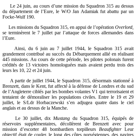
Le 24 juin, au cours d’une mission du Squadron 315 au dessus
du département de l’Eure, le W/O Jan Adamiak fut abattu par un
Focke-Wulf 190.
Les missions du Squadron 315, en appui de l’opération
Overlord,
se terminèrent le 7 juillet par l’attaque de forces allemandes dans
l’Eure.
Ainsi, du 6 juin au 7 juillet 1944, le Squadron 315 avait
grandement contribué au succès du Débarquement allié en réalisant
445 missions. Au cours de cette période, les pilotes polonais furent
crédités de 13 victoires homologuées mais avaient perdu trois des
leurs les 10, 22 et 24 juin.
A partir de juillet 1944, le Squadron 315, désormais stationné à
Brenzett, dans le Kent, fut affecté à la défense de Londres et du sud
de l’Angleterre ciblés par les bombes volantes V1 qui terrorisaient et
tentaient de démoraliser les populations civiles. Entre le 19 et 29
juillet, le S/Ldr Horbaczewski s’en adjugea quatre dans le ciel
anglais et au dessus de la Manche.
Le 30 juillet, dix
Mustang
du Squadron 315, équipés de
réservoirs supplémentaires, décollèrent de Brenzett avec pour
mission d’escorter 48 bombardiers torpilleurs
Beaufighter
Leur
objectif était de couler, le long des côtes norvégiennes, des navires