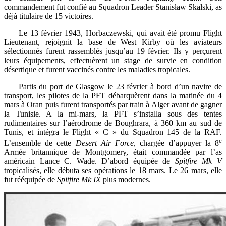
commandement fut confié au Squadron Leader Stanisław Skalski, as
déjà titulaire de 15 victoires.
Le 13 février 1943, Horbaczewski, qui avait été promu Flight
Lieutenant, rejoignit la base de West Kirby où les aviateurs
sélectionnés furent rassemblés jusqu’au 19 février. Ils y perçurent
leurs équipements, effectuèrent un stage de survie en condition
désertique et furent vaccinés contre les maladies tropicales.
Partis du port de Glasgow le 23 février à bord d’un navire de
transport, les pilotes de la PFT débarquèrent dans la matinée du 4
mars à Oran puis furent transportés par train à Alger avant de gagner
la Tunisie. A la mi-mars, la PFT s’installa sous des tentes
rudimentaires sur l’aérodrome de Boughrara, à 360 km au sud de
Tunis, et intégra le Flight « C » du Squadron 145 de la RAF.
e
L’ensemble de cette
Desert Air Force,
chargée d’appuyer la 8
Armée britannique de Montgomery, était commandée par l’as
américain Lance C. Wade. D’abord équipée de
Spitfire Mk V
tropicalisés, elle débuta ses opérations le 18 mars. Le 26 mars, elle
fut rééquipée de
Spitfire Mk IX
plus modernes.