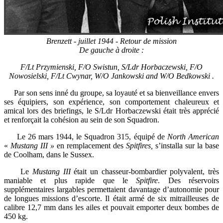
Brenzett - juillet 1944 - Retour de mission
De gauche à droite :
F/Lt Przymienski, F/O Swistun, S/Ldr Horbaczewski, F/O
Nowosielski, F/Lt Cwynar, W/O Jankowski and W/O Bedkowski .
Par son sens inné du groupe, sa loyauté et sa bienveillance envers
ses équipiers, son expérience, son comportement chaleureux et
amical lors des briefings, le S/Ldr Horbaczewski était très apprécié
et renforçait la cohésion au sein de son Squadron.
Le 26 mars 1944, le Squadron 315, équipé de
North American
«
Mustang III »
en remplacement des
Spitfires,
s’installa sur la base
de Coolham, dans le Sussex.
Le
Mustang III
était un chasseur-bombardier polyvalent, très
maniable et plus rapide que le
Spitfire
. Des réservoirs
supplémentaires largables permettaient davantage d’autonomie pour
de longues missions d’escorte. Il était armé de six mitrailleuses de
calibre 12,7 mm dans les ailes et pouvait emporter deux bombes de
450 kg.