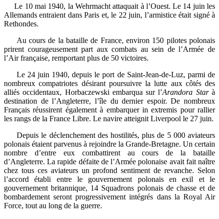
Le 10 mai 1940, la Wehrmacht attaquait à l’Ouest. Le 14 juin les
Allemands entraient dans Paris et, le 22 juin, l’armistice était signé à
Rethondes.
Au cours de la bataille de France, environ 150 pilotes polonais
prirent courageusement part aux combats au sein de l’Armée de
l’Air française, remportant plus de 50 victoires.
Le 24 juin 1940, depuis le port de Saint-Jean-de-Luz, parmi de
nombreux compatriotes désirant poursuivre la lutte aux côtés des
alliés occidentaux, Horbaczewski embarqua sur l’
Arandora Star
à
destination de l’Angleterre, l’île du dernier espoir. De nombreux
Français réussirent également à embarquer in extremis pour rallier
les rangs de la France Libre. Le navire atteignit Liverpool le 27 juin.
Depuis le déclenchement des hostilités, plus de 5 000 aviateurs
polonais étaient parvenus à rejoindre la Grande-Bretagne. Un certain
nombre d’entre eux combattirent au cours de la bataille
d’Angleterre. La rapide défaite de l’Armée polonaise avait fait naître
chez tous ces aviateurs un profond sentiment de revanche. Selon
l’accord établi entre le gouvernement polonais en exil et le
gouvernement britannique, 14 Squadrons polonais de chasse et de
bombardement seront progressivement intégrés dans la Royal Air
Force, tout au long de la guerre.