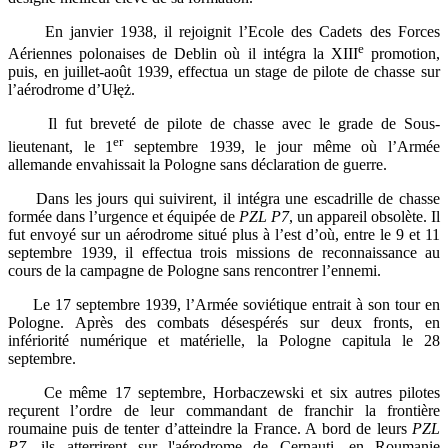
En janvier 1938, il rejoignit l’Ecole des Cadets des Forces
e
Aériennes polonaises de Deblin où il intégra la XIII
promotion,
puis, en juillet-août 1939, effectua un stage de pilote de chasse sur
l’aérodrome d’Ułęż.
Il fut breveté de pilote de chasse avec le grade de Sous-
er
lieutenant, le 1
septembre 1939, le jour même où l’Armée
allemande envahissait la Pologne sans déclaration de guerre.
Dans les jours qui suivirent, il intégra une escadrille de chasse
formée dans l’urgence et équipée de
PZL P7
, un appareil obsolète. Il
fut envoyé sur un aérodrome situé plus à l’est d’où, entre le 9 et 11
septembre 1939, il effectua trois missions de reconnaissance au
cours de la campagne de Pologne sans rencontrer l’ennemi.
Le 17 septembre 1939, l’Armée soviétique entrait à son tour en
Pologne. Après des combats désespérés sur deux fronts, en
infériorité numérique et matérielle, la Pologne capitula le 28
septembre.
Ce même 17 septembre, Horbaczewski et six autres pilotes
reçurent l’ordre de leur commandant de franchir la frontière
roumaine puis de tenter d’atteindre la France. A bord de leurs
PZL
P7,
ils atterrirent sur l'aérodrome de Cernauti, en Roumanie