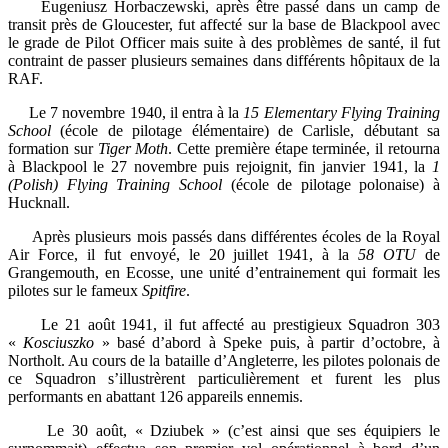
Eugeniusz Horbaczewski, après être passé dans un camp de
transit près de Gloucester, fut affecté sur la base de Blackpool avec
le grade de Pilot Officer mais suite à des problèmes de santé, il fut
contraint de passer plusieurs semaines dans différents hôpitaux de la
RAF.
Le 7 novembre 1940, il entra à la
15 Elementary Flying Training
School
(école de pilotage élémentaire) de Carlisle, débutant sa
formation sur
Tiger Moth
. Cette première étape terminée, il retourna
à Blackpool le 27 novembre puis rejoignit, fin janvier 1941, la
1
(Polish) Flying Training School
(école de pilotage polonaise) à
Hucknall.
Après plusieurs mois passés dans différentes écoles de la Royal
Air Force, il fut envoyé, le 20 juillet 1941, à la
58 OTU
de
Grangemouth, en Ecosse, une unité d’entrainement qui formait les
pilotes sur le fameux
Spitfire
.
Le 21 août 1941, il fut affecté au prestigieux Squadron 303
«
Kosciuszko
» basé d’abord à Speke puis, à partir d’octobre, à
Northolt. Au cours de la bataille d’Angleterre, les pilotes polonais de
ce Squadron s’illustrèrent particulièrement et furent les plus
performants en abattant 126 appareils ennemis.
Le 30 août, « Dziubek » (c’est ainsi que ses équipiers le