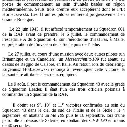
postes de commandement au sein d’unités basées en région
méditerranéenne. Seuls trois d’entre eux acceptèrent dont le F/Lt
Horbaczewski. Les 11 autres pilotes rentrèrent progressivement en
Grande-Bretagne.
Le 22 juin 1943, il fut affecté temporairement au Squadron 601
de la RAF avant de prendre, le 6 juillet, le commandement de
l’escadrille A du Squadron 43 sur l’aérodrome d’Hal-Far, à Malte,
en préparation de l’invasion de la Sicile puis de l’Italie.
Le 27 juillet, au cours d’une mission avec deux autres pilotes (un
Britannique et un Canadien), un
Messerschmitt-109
fut abattu au
dessus de Reggio de Calabre, en Italie. Au retour, lors du débriefing,
Eugeniusz Horbaczewski renonça à revendiquer cette victoire, la
laissant être attribuée à ses deux équipiers.
Le 9 août, il prit le commandement du Squadron 43 avec le grade
de Squadron Leader. Il était l’un des trois officiers polonais à
commander un Squadron de la RAF.
e
e
e
Il obtint ses 9
, 10
et 11
victoires confirmées au sein du
Squadron 43 dans le ciel du sud de l’Italie et de la Sicile : le 4
septembre, en abattant un
Me-109
puis le 16 septembre, lors d’une
patrouille au dessus de Salerne, en abattant deux
FW-190
en moins
de 40 secondes.