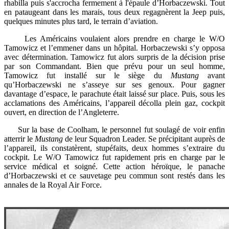
rhabilla puis s'accrocha fermement à l'épaule d’Horbaczewski. Tout
en pataugeant dans les marais, tous deux regagnèrent la Jeep puis,
quelques minutes plus tard, le terrain d’aviation.
Les Américains voulaient alors prendre en charge le W/O
Tamowicz et l’emmener dans un hôpital. Horbaczewski s’y opposa
avec détermination. Tamowicz fut alors surpris de la décision prise
par son Commandant. Bien que prévu pour un seul homme,
Tamowicz fut installé sur le siège du
Mustang
avant
qu’Horbaczewski ne s’asseye sur ses genoux. Pour gagner
davantage d’espace, le parachute était laissé sur place. Puis, sous les
acclamations des Américains, l’appareil décolla plein gaz, cockpit
ouvert, en direction de l’Angleterre.
Sur la base de Coolham, le personnel fut soulagé de voir enfin
atterrir le
Mustang
de leur Squadron Leader. Se précipitant auprès de
l’appareil, ils constatèrent, stupéfaits, deux hommes s’extraire du
cockpit. Le W/O Tamowicz fut rapidement pris en charge par le
service médical et soigné. Cette action héroïque, le panache
d’Horbaczewski et ce sauvetage peu commun sont restés dans les
annales de la Royal Air Force.