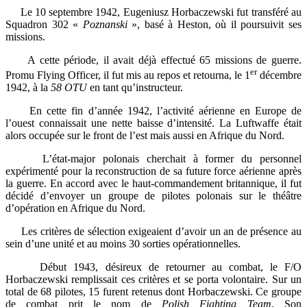
Le 10 septembre 1942, Eugeniusz Horbaczewski fut transféré au
Squadron 302 «
Poznanski
», basé à Heston, où il poursuivit ses
missions.
A cette période, il avait déjà effectué 65 missions de guerre.
er
Promu Flying Officer, il fut mis au repos et retourna, le 1
décembre
1942, à la
58 OTU
en tant qu’instructeur.
En cette fin d’année 1942, l’activité aérienne en Europe de
l’ouest connaissait une nette baisse d’intensité. La Luftwaffe était
alors occupée sur le front de l’est mais aussi en Afrique du Nord.
L’état-major polonais cherchait à former du personnel
expérimenté pour la reconstruction de sa future force aérienne après
la guerre. En accord avec le haut-commandement britannique, il fut
décidé d’envoyer un groupe de pilotes polonais sur le théâtre
d’opération en Afrique du Nord.
Les critères de sélection exigeaient d’avoir un an de présence au
sein d’une unité et au moins 30 sorties opérationnelles.
Début 1943, désireux de retourner au combat, le F/O
Horbaczewski remplissait ces critères et se porta volontaire. Sur un
total de 68 pilotes, 15 furent retenus dont Horbaczewski. Ce groupe
de combat prit le nom de
Polish Fighting Team
. Son