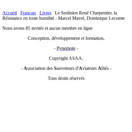
Accueil
Francais
Livres
Le Senlisien René Charpentier, la
Résistance en toute humilité - Marcel Mavré, Dominique Lecomte
Nous avons 85 invités et aucun membre en ligne
Conception, développement et formation,
-
Pyperpote
-
Copyright ASAA.
-
A
ssociation des
S
auveteurs d'
A
viateurs
A
lliés -
Tous droits réservés